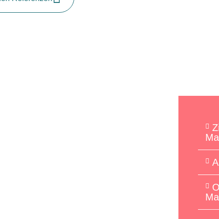
Z
Ma
A
O
Ma